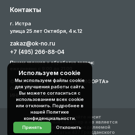
Контакты
г. Истра
улица 25 лет Октября, 4 к.12
zakaz@ok-no.ru
+7 (495) 266-88-04
Прием звонков и обработка заявок:
ежедневно с 9:00 до 21:00
Используем cookie
Мы используем файлы cookie
© 2026 ООО «ПРАКТИКА КОМФОРТА»
для улучшения работы сайта.
ОГРН 1217700488015
Вы можете согласиться с
ИНН 9724059968
использованием всех cookie
или отклонить. Подробнее в
нашей
Политике
Информация на сайте носит
конфиденциальности
.
ознакомительный характер и не является
публичной офертой, определяемой
Принять
Отклонить
положениями статьи 437 Гражданского