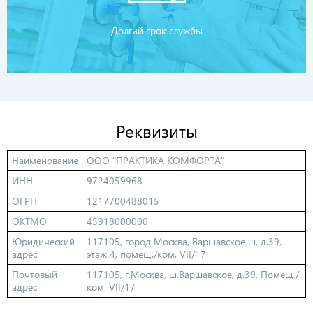
Долгий срок службы
Реквизиты
Наименование
ООО "ПРАКТИКА КОМФОРТА"
ИНН
9724059968
ОГРН
1217700488015
ОКТМО
45918000000
Юридический
117105, город Москва, Варшавское ш, д.39,
адрес
этаж 4, помещ./ком. VII/17
Почтовый
117105, г.Москва, ш.Варшавское, д.39, Помещ./
адрес
ком. VII/17