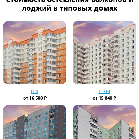
лоджий в типовых домах
П-3
П-3М
от
16 500 ₽
от
15 840 ₽