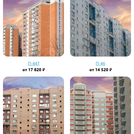
П-44Т
П-46
от
17 820 ₽
от
14 520 ₽