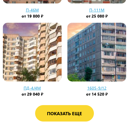
П-46М
П-111М
от
19 800 ₽
от
25 080 ₽
ПД-4/4М
1605-9/12
от
29 040 ₽
от
14 520 ₽
ПОКАЗАТЬ ЕЩЕ