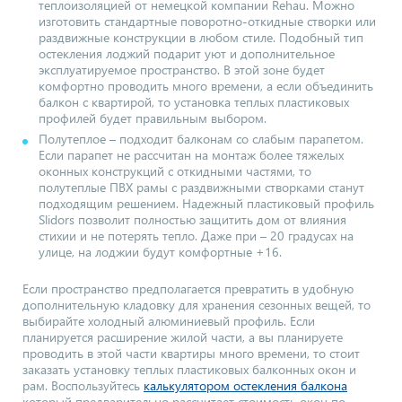
теплоизоляцией от немецкой компании Rehau. Можно
изготовить стандартные поворотно-откидные створки или
раздвижные конструкции в любом стиле. Подобный тип
остекления лоджий подарит уют и дополнительное
эксплуатируемое пространство. В этой зоне будет
комфортно проводить много времени, а если объединить
балкон с квартирой, то установка теплых пластиковых
профилей будет правильным выбором.
Полутеплое – подходит балконам со слабым парапетом.
Если парапет не рассчитан на монтаж более тяжелых
оконных конструкций с откидными частями, то
полутеплые ПВХ рамы с раздвижными створками станут
подходящим решением. Надежный пластиковый профиль
Slidors позволит полностью защитить дом от влияния
стихии и не потерять тепло. Даже при – 20 градусах на
улице, на лоджии будут комфортные +16.
Если пространство предполагается превратить в удобную
дополнительную кладовку для хранения сезонных вещей, то
выбирайте холодный алюминиевый профиль. Если
планируется расширение жилой части, а вы планируете
проводить в этой части квартиры много времени, то стоит
заказать установку теплых пластиковых балконных окон и
рам. Воспользуйтесь
калькулятором остекления балкона
который предварительно рассчитает стоимость окон по