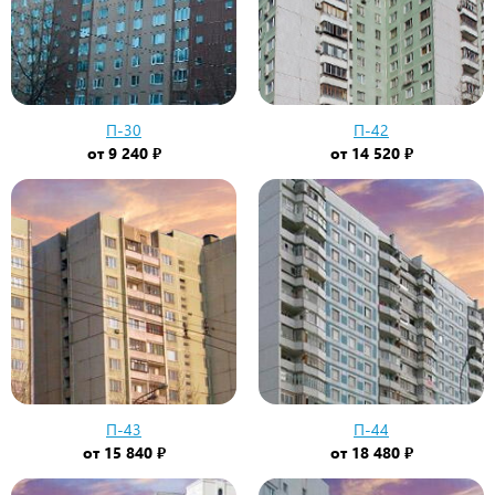
П-30
П-42
от
9 240 ₽
от
14 520 ₽
П-43
П-44
от
15 840 ₽
от
18 480 ₽