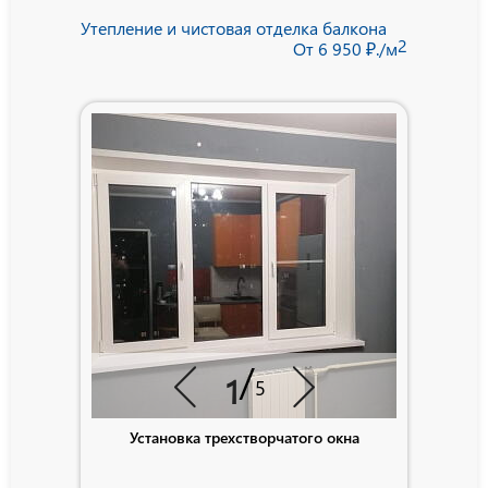
Утепление и чистовая отделка балкона
2
От 6 950 ₽./м
/
1
5
Установка трехстворчатого окна
Теплый про
Roto. После