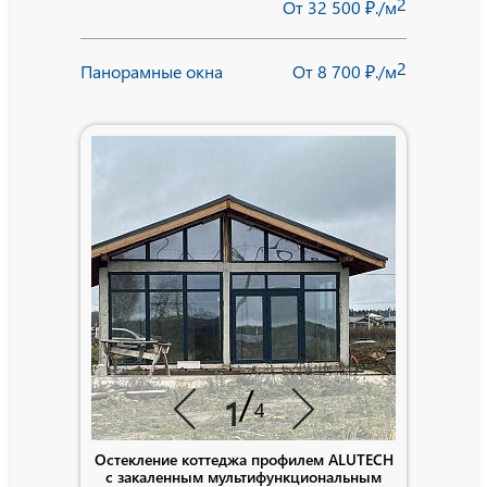
2
От 32 500 ₽./м
2
Панорамные окна
От 8 700 ₽./м
/
1
4
Остекление коттеджа профилем ALUTECH
Остекле
с закаленным мультифункциональным
загор