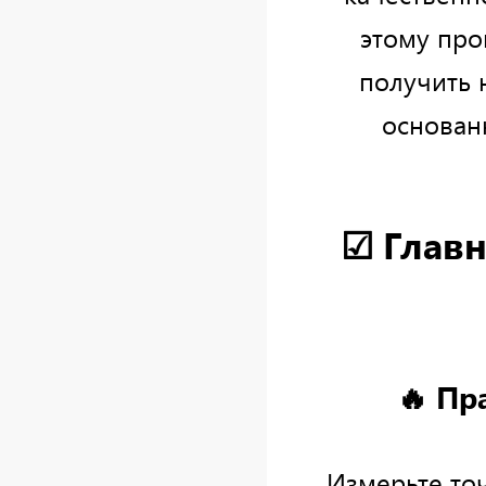
этому про
получить 
основан
☑ Главн
🔥 Пр
Измерьте то