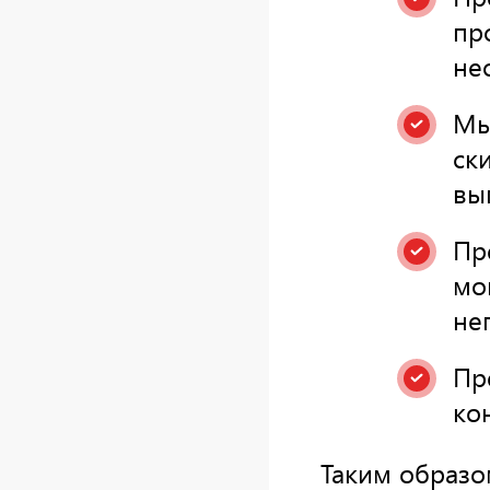
пр
не
Мы
ск
вы
Пр
мо
не
Пр
ко
Таким образо