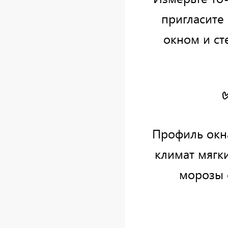
пригласите
окном и ст
Профиль окн
климат мягк
морозы 