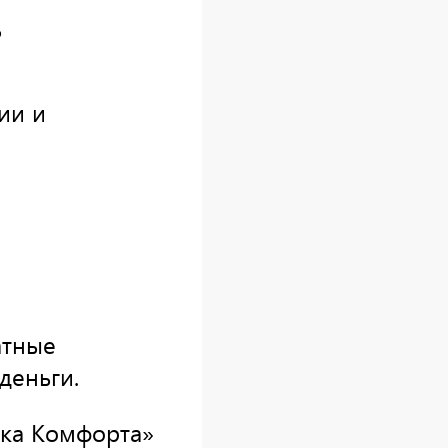
ь
ии и
атные
деньги.
ика Комфорта»