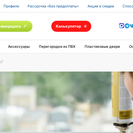
Профили
Рассрочка «Без предоплаты»
Акции и скидки
Спосо
замерщика
Калькулятор
Аксессуары
Перегородки из ПВХ
Пластиковые двери
О
н?