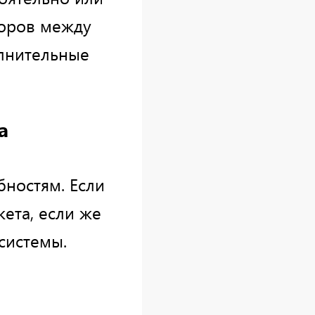
зоров между
олнительные
а
ностям. Если
ета, если же
системы.