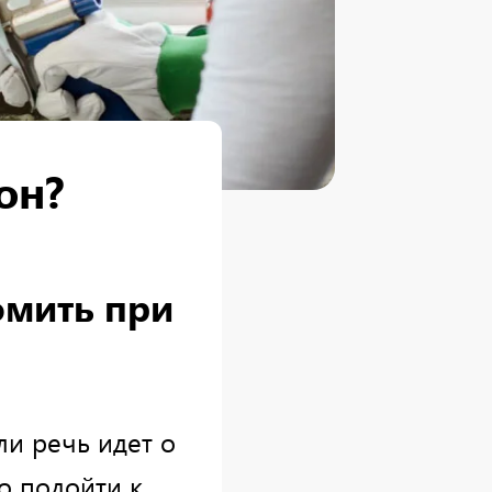
он?
омить при
и речь идет о
о подойти к