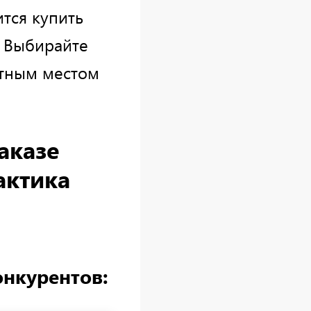
тся купить
. Выбирайте
ютным местом
аказе
актика
онкурентов: