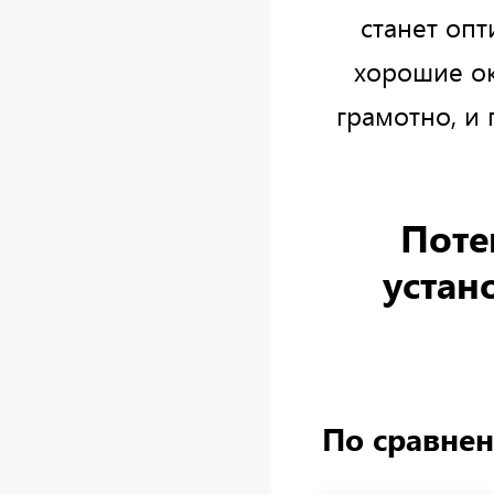
станет оп
хорошие ок
грамотно, и
Поте
устан
По сравнен