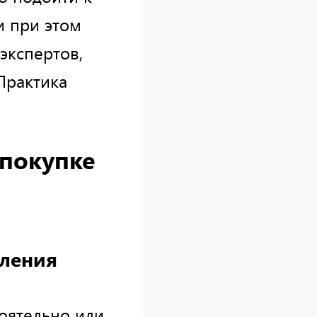
и при этом
экспертов,
Практика
 покупке
кления
оятельно или