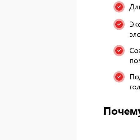
Дл
Эк
эл
Со
по
По
год
Почем