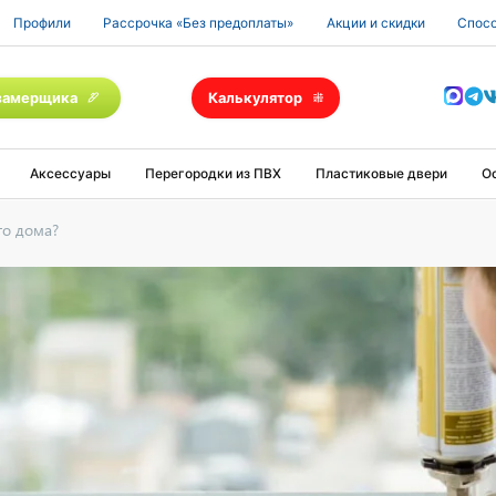
Профили
Рассрочка «Без предоплаты»
Акции и скидки
Спосо
замерщика
Калькулятор
Аксессуары
Перегородки из ПВХ
Пластиковые двери
О
го дома?