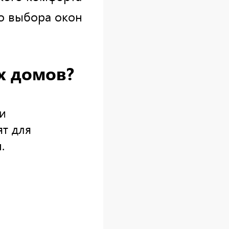
о выбора окон
х домов?
и
ят для
.