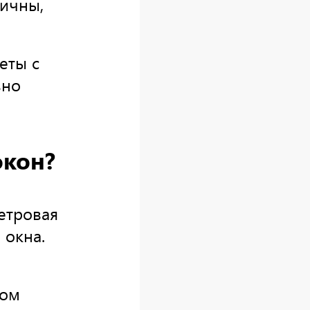
ичны,
еты с
вно
окон?
етровая
 окна.
ном