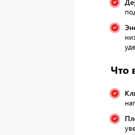
Де
по
Эн
ни
уд
Что 
Кл
на
Пл
ув