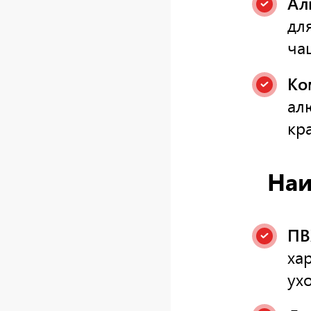
Ал
дл
ча
Ко
ал
кр
Наи
ПВ
ха
ухо