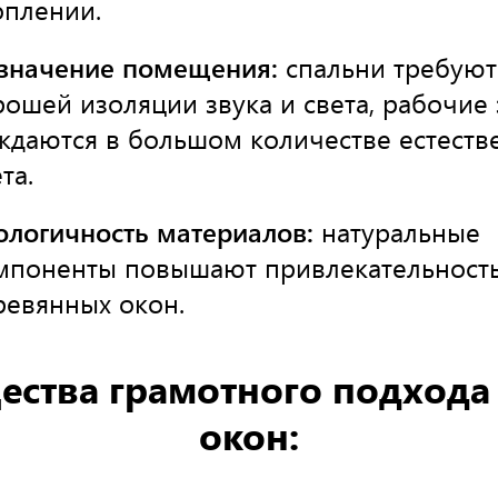
оплении.
значение помещения:
спальни требуют
рошей изоляции звука и света, рабочие
ждаются в большом количестве естеств
та.
ологичность материалов:
натуральные
мпоненты повышают привлекательност
ревянных окон.
ства грамотного подхода
окон: