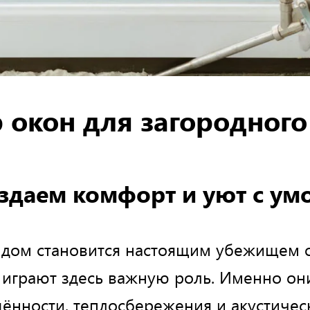
 окон для загородного
здаем комфорт и уют с ум
 дом становится настоящим убежищем о
а играют здесь важную роль. Именно о
щённости, теплосбережения и акустичес