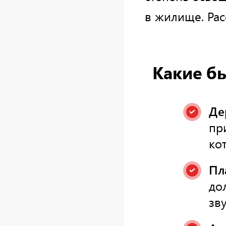
в жилище. Ра
Какие б
Де
пр
ко
Пл
до
зв