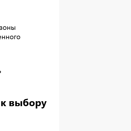
 зоны
енного
ь
 к выбору