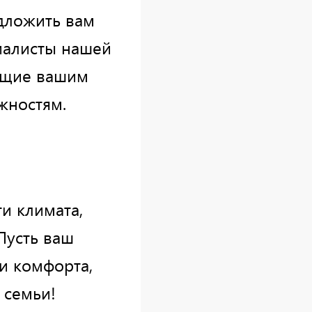
дложить вам
иалисты нашей
ющие вашим
жностям.
и климата,
Пусть ваш
и комфорта,
 семьи!