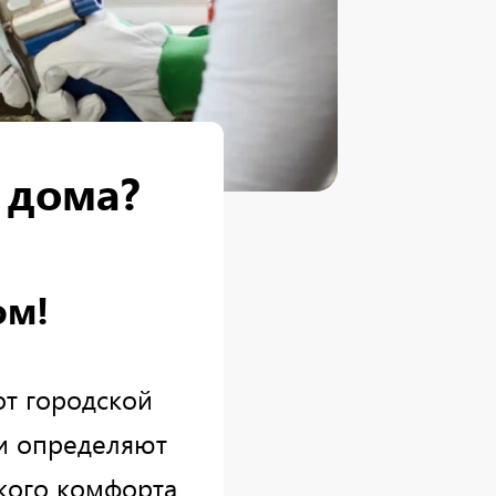
 дома?
ом!
т городской
ни определяют
кого комфорта