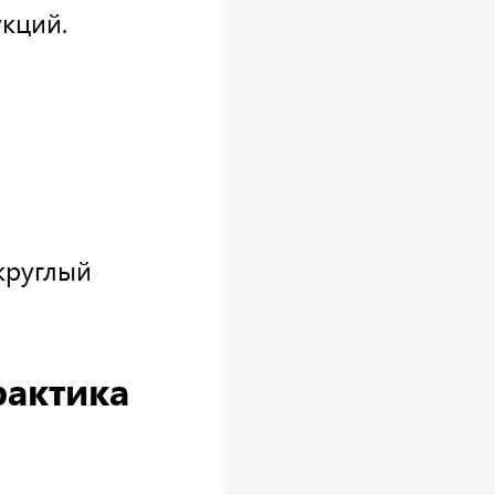
кций.
круглый
актика