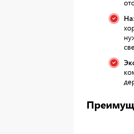
от
На
хо
ну
све
Эк
ко
де
Преимуще