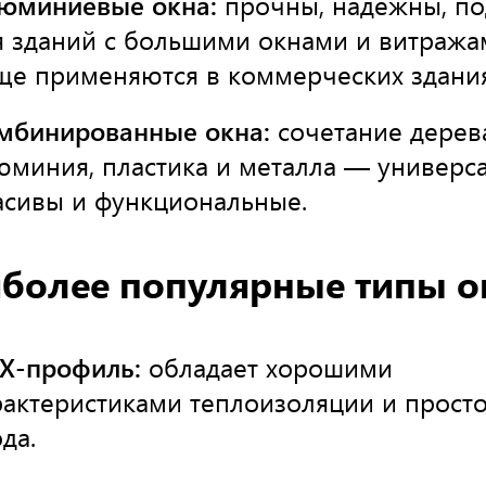
юминиевые окна:
прочны, надёжны, по
я зданий с большими окнами и витража
ще применяются в коммерческих здания
мбинированные окна:
сочетание дерев
юминия, пластика и металла — универс
асивы и функциональные.
более популярные типы о
Х-профиль:
обладает хорошими
рактеристиками теплоизоляции и прост
да.