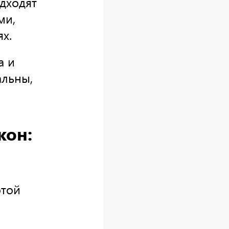
дходят
ми,
х.
а и
альны,
кон:
отой