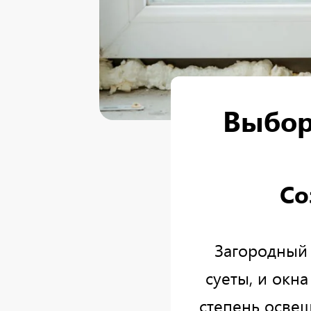
Выбор
Со
Загородный
суеты, и окн
степень осве